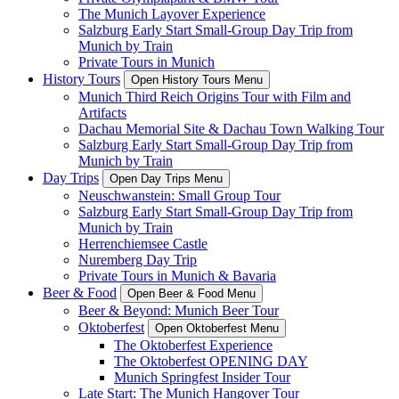
The Munich Layover Experience
Salzburg Early Start Small-Group Day Trip from
Munich by Train
Private Tours in Munich
History Tours
Open History Tours Menu
Munich Third Reich Origins Tour with Film and
Artifacts
Dachau Memorial Site & Dachau Town Walking Tour
Salzburg Early Start Small-Group Day Trip from
Munich by Train
Day Trips
Open Day Trips Menu
Neuschwanstein: Small Group Tour
Salzburg Early Start Small-Group Day Trip from
Munich by Train
Herrenchiemsee Castle
Nuremberg Day Trip
Private Tours in Munich & Bavaria
Beer & Food
Open Beer & Food Menu
Beer & Beyond: Munich Beer Tour
Oktoberfest
Open Oktoberfest Menu
The Oktoberfest Experience
The Oktoberfest OPENING DAY
Munich Springfest Insider Tour
Late Start: The Munich Hangover Tour