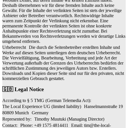
Websites Dritter, auf deren Inhalte wir keinen Einfluss haben.
Deshalb übernehmen wir für diese fremden Inhalte auch keine
Gewähr. Für die Inhalte der verlinkten Seiten ist stets der jeweilige
Anbieter oder Betreiber verantwortlich. Rechtswidrige Inhalte
waren zum Zeitpunkt der Verlinkung nicht erkennbar. Eine
permanente Kontrolle der verlinkten Seiten ist ohne konkrete
Anhaltspunkte einer Rechtsverletzung nicht zumutbar. Bei
Bekanntwerden von Rechtsverletzungen werden wir derartige Links
umgehend entfernen.
Urheberrecht Die durch die Seitenbetreiber erstellten Inhalte und
Werke auf diesen Seiten unterliegen dem deutschen Urheberrecht.
Die Vervielfältigung, Bearbeitung, Verbreitung und jede Art der
Verwertung außerhalb der Grenzen des Urheberrechts bedürfen der
schriftlichen Zustimmung des jeweiligen Autors bzw. Erstellers.
Downloads und Kopien dieser Seite sind nur für den privaten, nicht
kommerziellen Gebrauch gestattet.
🇬🇧 Legal Notice
According to § 5 TMG (German Telemedia Act):
The Local Experience UG (limited liability) Hanselmannstraße 19
80809 Munich Germany
Represented by: Timothy Muutuki (Managing Director)
Contact: Phone: +49 1575 4814411 Email:
tim@the-local-