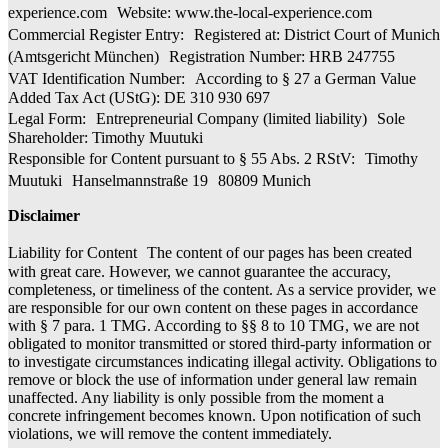
experience.com
Website: www.the-local-experience.com
Commercial Register Entry: Registered at: District Court of Munich
(Amtsgericht München) Registration Number: HRB 247755
VAT Identification Number: According to § 27 a German Value
Added Tax Act (UStG): DE 310 930 697
Legal Form: Entrepreneurial Company (limited liability) Sole
Shareholder: Timothy Muutuki
Responsible for Content pursuant to § 55 Abs. 2 RStV: Timothy
Muutuki Hanselmannstraße 19 80809 Munich
Disclaimer
Liability for Content The content of our pages has been created
with great care. However, we cannot guarantee the accuracy,
completeness, or timeliness of the content. As a service provider, we
are responsible for our own content on these pages in accordance
with § 7 para. 1 TMG. According to §§ 8 to 10 TMG, we are not
obligated to monitor transmitted or stored third-party information or
to investigate circumstances indicating illegal activity. Obligations to
remove or block the use of information under general law remain
unaffected. Any liability is only possible from the moment a
concrete infringement becomes known. Upon notification of such
violations, we will remove the content immediately.