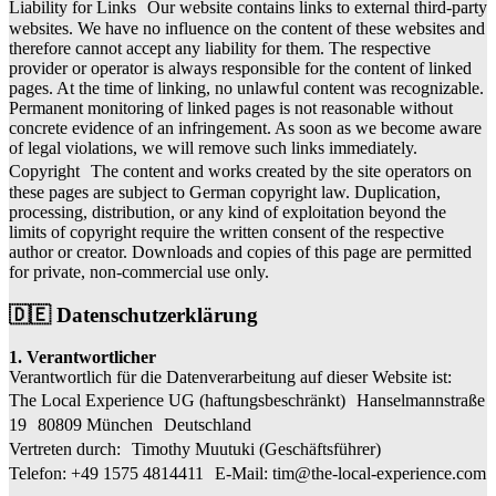
Liability for Links Our website contains links to external third-party
websites. We have no influence on the content of these websites and
therefore cannot accept any liability for them. The respective
provider or operator is always responsible for the content of linked
pages. At the time of linking, no unlawful content was recognizable.
Permanent monitoring of linked pages is not reasonable without
concrete evidence of an infringement. As soon as we become aware
of legal violations, we will remove such links immediately.
Copyright The content and works created by the site operators on
these pages are subject to German copyright law. Duplication,
processing, distribution, or any kind of exploitation beyond the
limits of copyright require the written consent of the respective
author or creator. Downloads and copies of this page are permitted
for private, non-commercial use only.
🇩🇪 Datenschutzerklärung
1. Verantwortlicher
Verantwortlich für die Datenverarbeitung auf dieser Website ist:
The Local Experience UG (haftungsbeschränkt) Hanselmannstraße
19 80809 München Deutschland
Vertreten durch: Timothy Muutuki (Geschäftsführer)
Telefon: +49 1575 4814411 E-Mail:
tim@the-local-experience.com