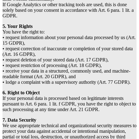
If Google Analytics or other tracking tools are used, this is done
solely based on your consent in accordance with Art. 6 para. 1 lit. a
GDPR.
5. Your Rights
You have the right to:
• request information about your personal data processed by us (Art.
15 GDPR),
• request correction of inaccurate or completion of your stored data
(Art. 16 GDPR),
• request deletion of your stored data (Art. 17 GDPR),
• request restriction of processing (Art. 18 GDPR),
• receive your data in a structured, commonly used, and machine-
readable format (Art. 20 GDPR), and
• lodge a complaint with a supervisory authority (Art. 77 GDPR).
6. Right to Object
If your personal data is processed based on legitimate interests
pursuant to Art. 6 para. 1 lit. f GDPR, you have the right to object to
such processing at any time under Art. 21 GDPR.
7. Data Security
We use appropriate technical and organizational security measures to
protect your data against accidental or intentional manipulation,
partial or total loss, destruction, or unauthorized access by third