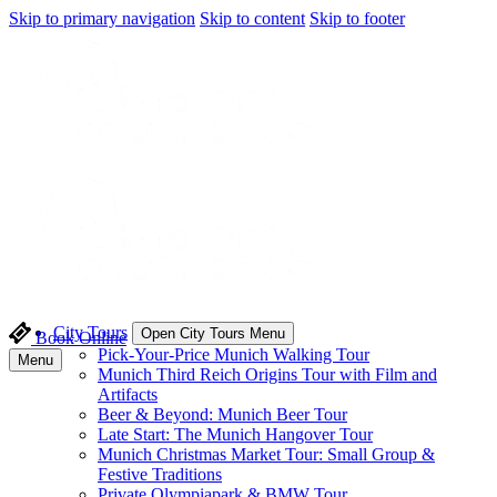
Skip to primary navigation
Skip to content
Skip to footer
City Tours
Open City Tours Menu
Book Online
Pick-Your-Price Munich Walking Tour
Menu
Munich Third Reich Origins Tour with Film and
Artifacts
Beer & Beyond: Munich Beer Tour
Late Start: The Munich Hangover Tour
Munich Christmas Market Tour: Small Group &
Festive Traditions
Private Olympiapark & BMW Tour