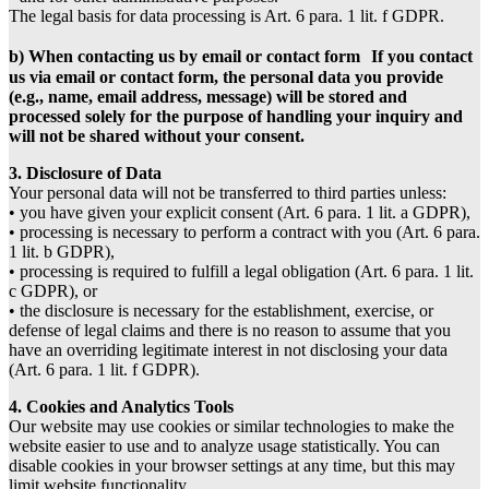
The legal basis for data processing is Art. 6 para. 1 lit. f GDPR.
b) When contacting us by email or contact form If you contact
us via email or contact form, the personal data you provide
(e.g., name, email address, message) will be stored and
processed solely for the purpose of handling your inquiry and
will not be shared without your consent.
3. Disclosure of Data
Your personal data will not be transferred to third parties unless:
• you have given your explicit consent (Art. 6 para. 1 lit. a GDPR),
• processing is necessary to perform a contract with you (Art. 6 para.
1 lit. b GDPR),
• processing is required to fulfill a legal obligation (Art. 6 para. 1 lit.
c GDPR), or
• the disclosure is necessary for the establishment, exercise, or
defense of legal claims and there is no reason to assume that you
have an overriding legitimate interest in not disclosing your data
(Art. 6 para. 1 lit. f GDPR).
4. Cookies and Analytics Tools
Our website may use cookies or similar technologies to make the
website easier to use and to analyze usage statistically. You can
disable cookies in your browser settings at any time, but this may
limit website functionality.